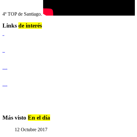
4º TOP de Santiago.
Links
de interés
Lenguaje Claro
Derechos Humanos
Igualdad de Género y No Discriminación
Igualdad de Género y No Discriminación
Más visto
En el día
12 Octubre 2017