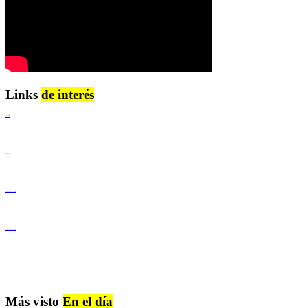
Links
de interés
Lenguaje Claro
Derechos Humanos
Igualdad de Género y No Discriminación
Igualdad de Género y No Discriminación
Más visto
En el día