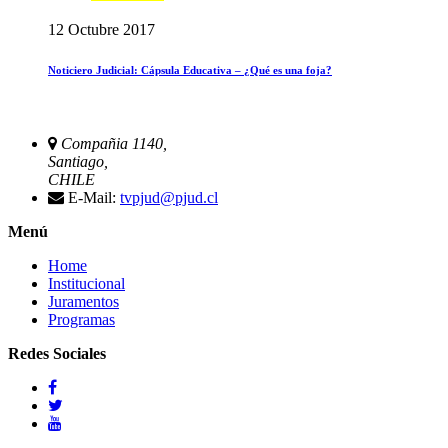
12 Octubre 2017
Noticiero Judicial: Cápsula Educativa – ¿Qué es una foja?
Compañia 1140,
Santiago,
CHILE
E-Mail:
tvpjud@pjud.cl
Menú
Home
Institucional
Juramentos
Programas
Redes Sociales