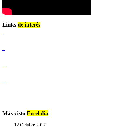
Links
de interés
Lenguaje Claro
Derechos Humanos
Igualdad de Género y No Discriminación
Igualdad de Género y No Discriminación
Más visto
En el día
12 Octubre 2017