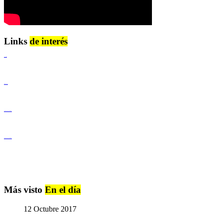
Links
de interés
Lenguaje Claro
Derechos Humanos
Igualdad de Género y No Discriminación
Igualdad de Género y No Discriminación
Más visto
En el día
12 Octubre 2017