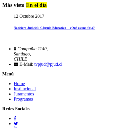
Más visto
En el día
12 Octubre 2017
Noticiero Judicial: Cápsula Educativa – ¿Qué es una foja?
Compañia 1140,
Santiago,
CHILE
E-Mail:
tvpjud@pjud.cl
Menú
Home
Institucional
Juramentos
Programas
Redes Sociales