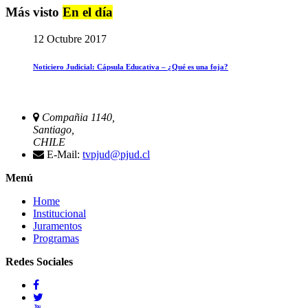
Más visto
En el día
12 Octubre 2017
Noticiero Judicial: Cápsula Educativa – ¿Qué es una foja?
Compañia 1140,
Santiago,
CHILE
E-Mail:
tvpjud@pjud.cl
Menú
Home
Institucional
Juramentos
Programas
Redes Sociales