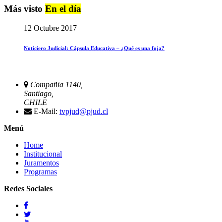
Más visto
En el día
12 Octubre 2017
Noticiero Judicial: Cápsula Educativa – ¿Qué es una foja?
Compañia 1140,
Santiago,
CHILE
E-Mail:
tvpjud@pjud.cl
Menú
Home
Institucional
Juramentos
Programas
Redes Sociales