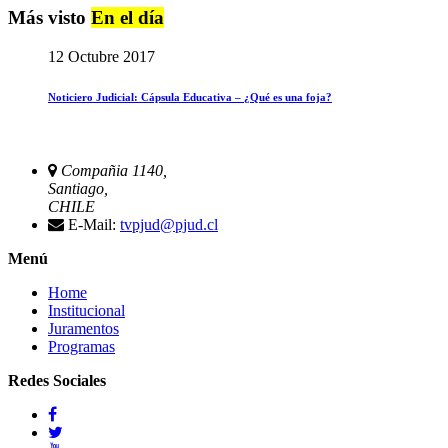
Más visto
En el día
12 Octubre 2017
Noticiero Judicial: Cápsula Educativa – ¿Qué es una foja?
Compañia 1140,
Santiago,
CHILE
E-Mail:
tvpjud@pjud.cl
Menú
Home
Institucional
Juramentos
Programas
Redes Sociales