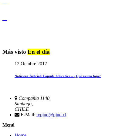
Igualdad de Género y No Discriminación
Igualdad de Género y No Discriminación
Más visto
En el día
12 Octubre 2017
Noticiero Judicial: Cápsula Educativa – ¿Qué es una foja?
Compañia 1140,
Santiago,
CHILE
E-Mail:
tvpjud@pjud.cl
Menú
Home