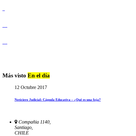
Derechos Humanos
Igualdad de Género y No Discriminación
Igualdad de Género y No Discriminación
Más visto
En el día
12 Octubre 2017
Noticiero Judicial: Cápsula Educativa – ¿Qué es una foja?
Compañia 1140,
Santiago,
CHILE