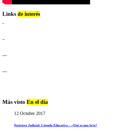
Links
de interés
Lenguaje Claro
Derechos Humanos
Igualdad de Género y No Discriminación
Igualdad de Género y No Discriminación
Más visto
En el día
12 Octubre 2017
Noticiero Judicial: Cápsula Educativa – ¿Qué es una foja?