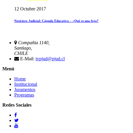
12 Octubre 2017
Noticiero Judicial: Cápsula Educativa – ¿Qué es una foja?
Compañia 1140,
Santiago,
CHILE
E-Mail:
tvpjud@pjud.cl
Menú
Home
Institucional
Juramentos
Programas
Redes Sociales