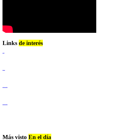
Links
de interés
Lenguaje Claro
Derechos Humanos
Igualdad de Género y No Discriminación
Igualdad de Género y No Discriminación
Más visto
En el día