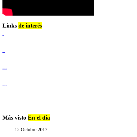
Links
de interés
Lenguaje Claro
Derechos Humanos
Igualdad de Género y No Discriminación
Igualdad de Género y No Discriminación
Más visto
En el día
12 Octubre 2017