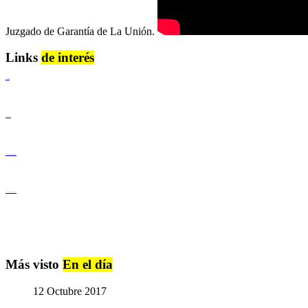
Juzgado de Garantía de La Unión.
Links
de interés
Lenguaje Claro
Derechos Humanos
Igualdad de Género y No Discriminación
Igualdad de Género y No Discriminación
Más visto
En el día
12 Octubre 2017