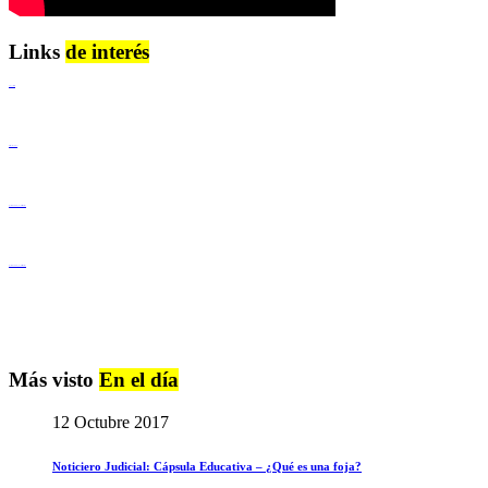
Links
de interés
Lenguaje Claro
Derechos Humanos
Igualdad de Género y No Discriminación
Igualdad de Género y No Discriminación
Más visto
En el día
12 Octubre 2017
Noticiero Judicial: Cápsula Educativa – ¿Qué es una foja?