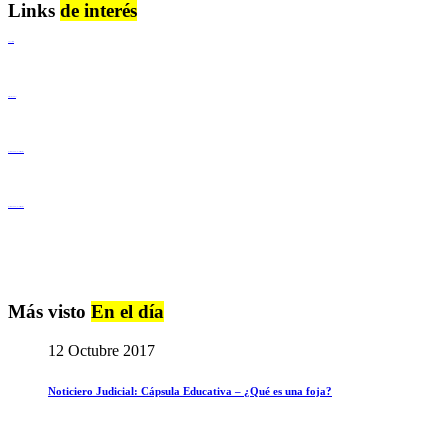
Links
de interés
Lenguaje Claro
Derechos Humanos
Igualdad de Género y No Discriminación
Igualdad de Género y No Discriminación
Más visto
En el día
12 Octubre 2017
Noticiero Judicial: Cápsula Educativa – ¿Qué es una foja?