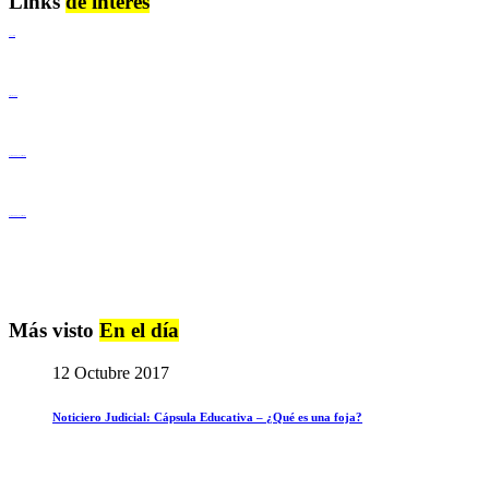
Links
de interés
Lenguaje Claro
Derechos Humanos
Igualdad de Género y No Discriminación
Igualdad de Género y No Discriminación
Más visto
En el día
12 Octubre 2017
Noticiero Judicial: Cápsula Educativa – ¿Qué es una foja?