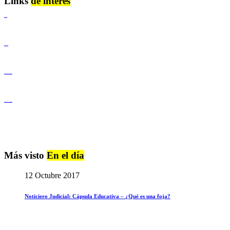
Links
de interés
Lenguaje Claro
Derechos Humanos
Igualdad de Género y No Discriminación
Igualdad de Género y No Discriminación
Más visto
En el día
12 Octubre 2017
Noticiero Judicial: Cápsula Educativa – ¿Qué es una foja?