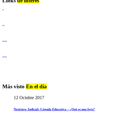
Links
de interés
Lenguaje Claro
Derechos Humanos
Igualdad de Género y No Discriminación
Igualdad de Género y No Discriminación
Más visto
En el día
12 Octubre 2017
Noticiero Judicial: Cápsula Educativa – ¿Qué es una foja?