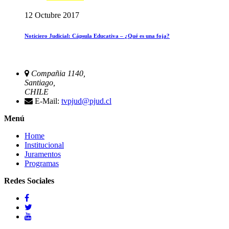
12 Octubre 2017
Noticiero Judicial: Cápsula Educativa – ¿Qué es una foja?
Compañia 1140,
Santiago,
CHILE
E-Mail:
tvpjud@pjud.cl
Menú
Home
Institucional
Juramentos
Programas
Redes Sociales