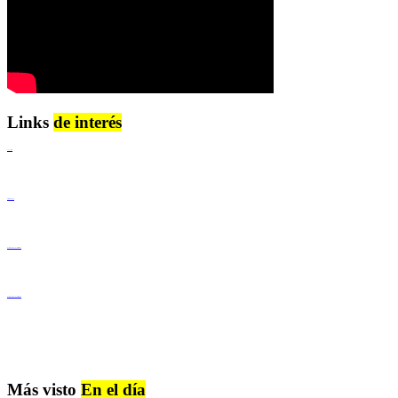
Links
de interés
Lenguaje Claro
Derechos Humanos
Igualdad de Género y No Discriminación
Igualdad de Género y No Discriminación
Más visto
En el día