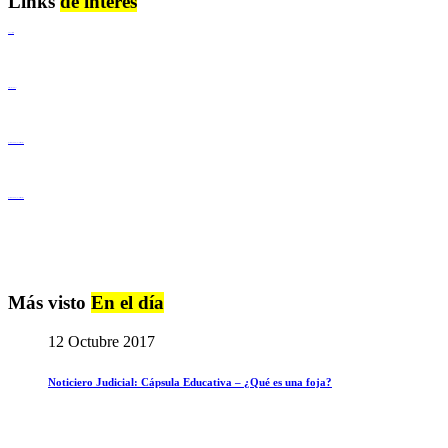
Links
de interés
Lenguaje Claro
Derechos Humanos
Igualdad de Género y No Discriminación
Igualdad de Género y No Discriminación
Más visto
En el día
12 Octubre 2017
Noticiero Judicial: Cápsula Educativa – ¿Qué es una foja?