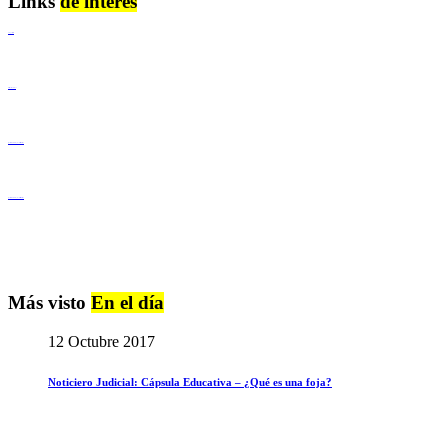
Links
de interés
Lenguaje Claro
Derechos Humanos
Igualdad de Género y No Discriminación
Igualdad de Género y No Discriminación
Más visto
En el día
12 Octubre 2017
Noticiero Judicial: Cápsula Educativa – ¿Qué es una foja?