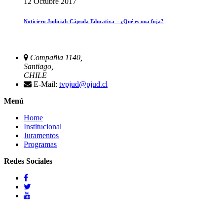
12 Octubre 2017
Noticiero Judicial: Cápsula Educativa – ¿Qué es una foja?
Compañia 1140,
Santiago,
CHILE
E-Mail:
tvpjud@pjud.cl
Menú
Home
Institucional
Juramentos
Programas
Redes Sociales