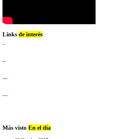
Links
de interés
Lenguaje Claro
Derechos Humanos
Igualdad de Género y No Discriminación
Igualdad de Género y No Discriminación
Más visto
En el día