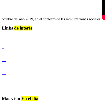
octubre del año 2019, en el contexto de las movilizaciones sociales.
Links
de interés
Lenguaje Claro
Derechos Humanos
Igualdad de Género y No Discriminación
Igualdad de Género y No Discriminación
Más visto
En el día