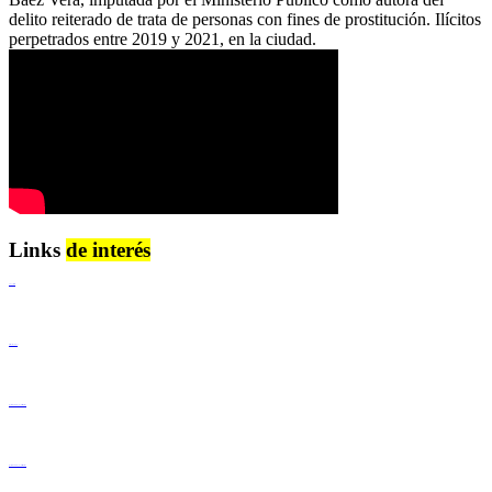
delito reiterado de trata de personas con fines de prostitución. Ilícitos
perpetrados entre 2019 y 2021, en la ciudad.
Links
de interés
Lenguaje Claro
Derechos Humanos
Igualdad de Género y No Discriminación
Igualdad de Género y No Discriminación