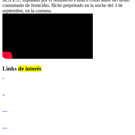
consumado de femicidio. Ilícito perpetrado en la noche del 3 de
septiembre, en la comuna.
Links
de interés
Lenguaje Claro
Derechos Humanos
Igualdad de Género y No Discriminación
Igualdad de Género y No Discriminación