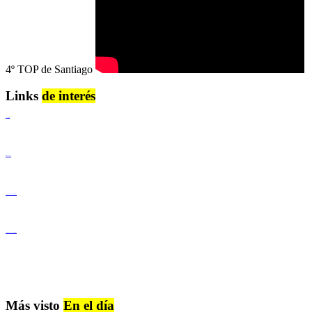
4º TOP de Santiago
Links
de interés
Lenguaje Claro
Derechos Humanos
Igualdad de Género y No Discriminación
Igualdad de Género y No Discriminación
Más visto
En el día