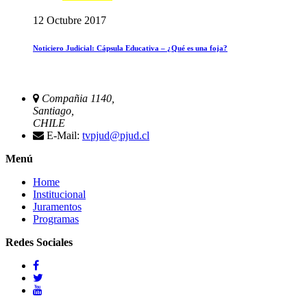
12 Octubre 2017
Noticiero Judicial: Cápsula Educativa – ¿Qué es una foja?
Compañia 1140,
Santiago,
CHILE
E-Mail:
tvpjud@pjud.cl
Menú
Home
Institucional
Juramentos
Programas
Redes Sociales