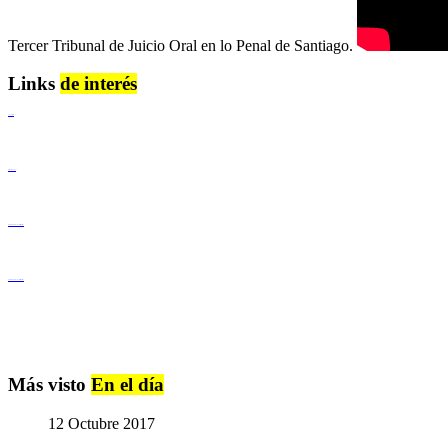
Tercer Tribunal de Juicio Oral en lo Penal de Santiago.
Links
de interés
Lenguaje Claro
Derechos Humanos
Igualdad de Género y No Discriminación
Igualdad de Género y No Discriminación
Más visto
En el día
12 Octubre 2017