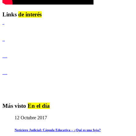
Links
de interés
Lenguaje Claro
Derechos Humanos
Igualdad de Género y No Discriminación
Igualdad de Género y No Discriminación
Más visto
En el día
12 Octubre 2017
Noticiero Judicial: Cápsula Educativa – ¿Qué es una foja?