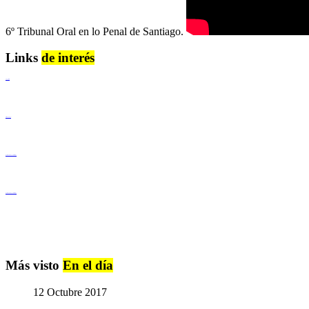
6º Tribunal Oral en lo Penal de Santiago.
Links
de interés
Lenguaje Claro
Derechos Humanos
Igualdad de Género y No Discriminación
Igualdad de Género y No Discriminación
Más visto
En el día
12 Octubre 2017