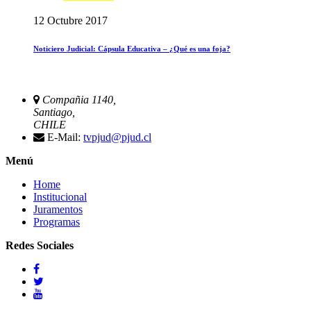
12 Octubre 2017
Noticiero Judicial: Cápsula Educativa – ¿Qué es una foja?
Compañia 1140,
Santiago,
CHILE
E-Mail:
tvpjud@pjud.cl
Menú
Home
Institucional
Juramentos
Programas
Redes Sociales