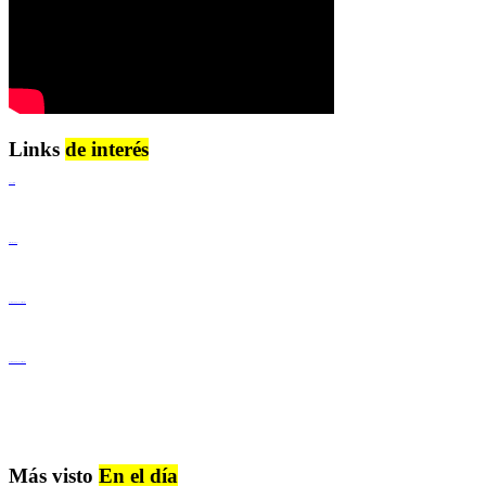
Links
de interés
Lenguaje Claro
Derechos Humanos
Igualdad de Género y No Discriminación
Igualdad de Género y No Discriminación
Más visto
En el día