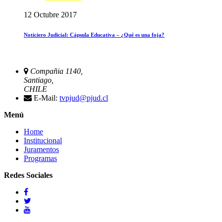
12 Octubre 2017
Noticiero Judicial: Cápsula Educativa – ¿Qué es una foja?
Compañia 1140,
Santiago,
CHILE
E-Mail:
tvpjud@pjud.cl
Menú
Home
Institucional
Juramentos
Programas
Redes Sociales