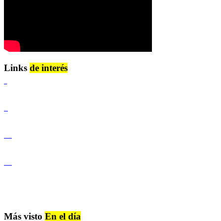
Links
de interés
Lenguaje Claro
Derechos Humanos
Igualdad de Género y No Discriminación
Igualdad de Género y No Discriminación
Más visto
En el día