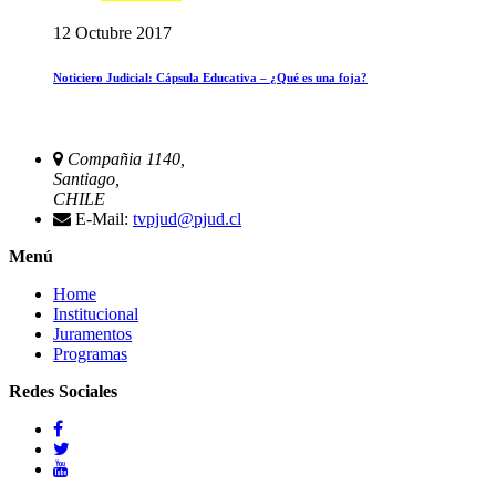
12 Octubre 2017
Noticiero Judicial: Cápsula Educativa – ¿Qué es una foja?
Compañia 1140,
Santiago,
CHILE
E-Mail:
tvpjud@pjud.cl
Menú
Home
Institucional
Juramentos
Programas
Redes Sociales