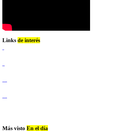
Links
de interés
Lenguaje Claro
Derechos Humanos
Igualdad de Género y No Discriminación
Igualdad de Género y No Discriminación
Más visto
En el día