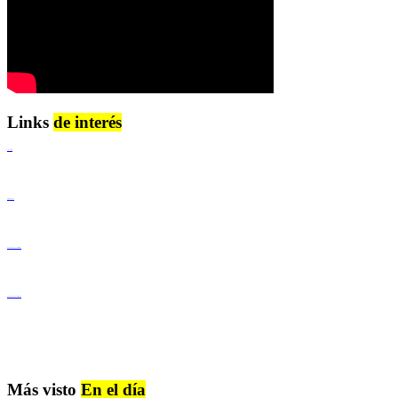
Links
de interés
Lenguaje Claro
Derechos Humanos
Igualdad de Género y No Discriminación
Igualdad de Género y No Discriminación
Más visto
En el día