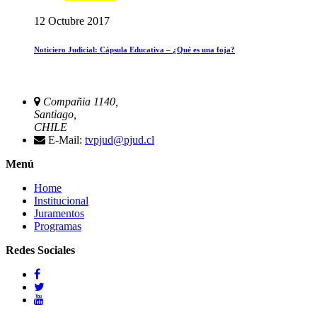
12 Octubre 2017
Noticiero Judicial: Cápsula Educativa – ¿Qué es una foja?
Compañia 1140,
Santiago,
CHILE
E-Mail:
tvpjud@pjud.cl
Menú
Home
Institucional
Juramentos
Programas
Redes Sociales