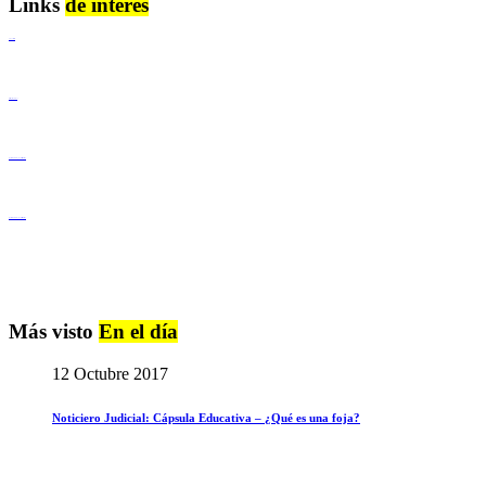
Links
de interés
Lenguaje Claro
Derechos Humanos
Igualdad de Género y No Discriminación
Igualdad de Género y No Discriminación
Más visto
En el día
12 Octubre 2017
Noticiero Judicial: Cápsula Educativa – ¿Qué es una foja?