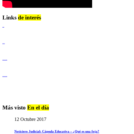
Links
de interés
Lenguaje Claro
Derechos Humanos
Igualdad de Género y No Discriminación
Igualdad de Género y No Discriminación
Más visto
En el día
12 Octubre 2017
Noticiero Judicial: Cápsula Educativa – ¿Qué es una foja?