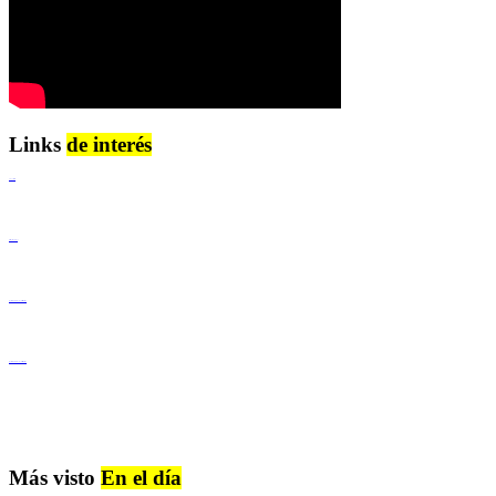
Links
de interés
Lenguaje Claro
Derechos Humanos
Igualdad de Género y No Discriminación
Igualdad de Género y No Discriminación
Más visto
En el día