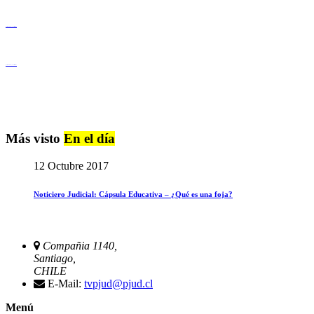
Igualdad de Género y No Discriminación
Igualdad de Género y No Discriminación
Más visto
En el día
12 Octubre 2017
Noticiero Judicial: Cápsula Educativa – ¿Qué es una foja?
Compañia 1140,
Santiago,
CHILE
E-Mail:
tvpjud@pjud.cl
Menú