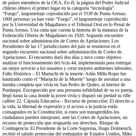
de países miembros de la OEA. En él, la página del Poder Judicial
chileno obtuvo el primer lugar en la categoría “tecnología”.
“Fuego”, largometraje coproducido por el TOP de Punta Arenas:
1000 personas ya han visto “Fuego”, el largometraje coproducido
por la Universidad de Magallanes y el Tribunal Oral en lo Penal de
Punta Arenas. Una cinta que cuenta la historia de la matanza de la
Federación Obrera de Magallanes en 1920. Segundo encuentro
nacional sobre administración de Cortes de Apelaciones: Los
Presidentes de las 17 jurisdicciones del país se reunieron en el
segundo encuentro nacional sobre administración de Cortes de
Apelaciones. El encuentro duró dos días y tuvo como objetivo
analizar el funcionamiento del Acta 44, implementada para entregar
un mejor servicio a los usuarios y crear mejores ambientes laborales.
Fallo Histórico – El Mariachi de la muerte: Adán Milla Rojas fue
bautizado como el “Mariachi de la Muerte” luego de asesinar a una
familia completa que vivía en San Pedro de Quiles, al interior de
Punitaqui. Enceguecido por una presunta infidelidad de su ex pareja,
llegó hasta la casa donde la joven vivía y disparó sin piedad su rifle
calibre 22. Cápsula Educativa – Recurso de protección: El derecho a
la vida, la libertad de expresión y el acceso a la justicia están
consagrados en la Constitución; si estos son transgredidos los
ciudadanos pueden interponer, ante las Cortes de Apelaciones, un
recurso de protección que resguarda sus derechos. Bloque de
Contingencia: El Presidente de la Corte Suprema, Hugo Dolmestch,
recibió el saludo protocolar del embajador de Estados Unidos, Mike