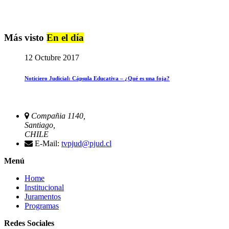
Más visto
En el día
12 Octubre 2017
Noticiero Judicial: Cápsula Educativa – ¿Qué es una foja?
Compañia 1140,
Santiago,
CHILE
E-Mail:
tvpjud@pjud.cl
Menú
Home
Institucional
Juramentos
Programas
Redes Sociales