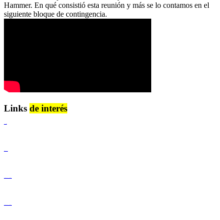
Hammer. En qué consistió esta reunión y más se lo contamos en el
siguiente bloque de contingencia.
Links
de interés
Lenguaje Claro
Derechos Humanos
Igualdad de Género y No Discriminación
Igualdad de Género y No Discriminación