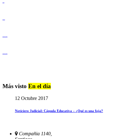
Lenguaje Claro
Derechos Humanos
Igualdad de Género y No Discriminación
Igualdad de Género y No Discriminación
Más visto
En el día
12 Octubre 2017
Noticiero Judicial: Cápsula Educativa – ¿Qué es una foja?
Compañia 1140,