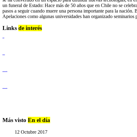
un funeral de Estado: Hace más de 50 años que en Chile no se celebrab
pasos a seguir cuando muere una persona importante para la nación. B
Apelaciones como algunas universidades han organizado seminarios par
Links
de interés
Lenguaje Claro
Derechos Humanos
Igualdad de Género y No Discriminación
Igualdad de Género y No Discriminación
Más visto
En el día
12 Octubre 2017