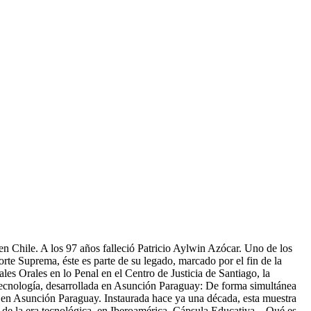
en Chile. A los 97 años falleció Patricio Aylwin Azócar. Uno de los
te Suprema, éste es parte de su legado, marcado por el fin de la
les Orales en lo Penal en el Centro de Justicia de Santiago, la
 y Tecnología, desarrollada en Asunción Paraguay: De forma simultánea
da en Asunción Paraguay. Instaurada hace ya una década, esta muestra
os de la era tecnológica, en Iberoamérica. Cápsula Educativa – Qué es