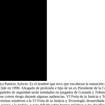
ca Patricio Aylwin: Es el hombre que tuvo que encabezar la transición 
ile en 1990. Abogado de profesión e hijo de un ex Presidente de la Cor
paneles de seguridad serán instalados en juzgados de Garantía y Tribuna
l que corren riesgo durante algunas audiencias. VI Feria de la Justicia
ersonas asistieron a la VI Feria de la Justicia y Tecnología, desarrolla
 acceso a la justicia, y para debatir sobre buenas prácticas y los desafí