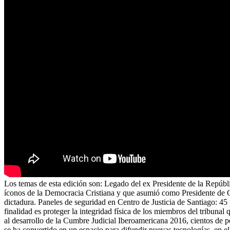
Los temas de esta edición son: Legado del ex Presidente de la Repúbli
íconos de la Democracia Cristiana y que asumió como Presidente de Ch
dictadura. Paneles de seguridad en Centro de Justicia de Santiago: 45 
finalidad es proteger la integridad física de los miembros del tribuna
al desarrollo de la Cumbre Judicial Iberoamericana 2016, cientos de p
se ha convertido en un espacio para difundir nuevas tecnologías, en el