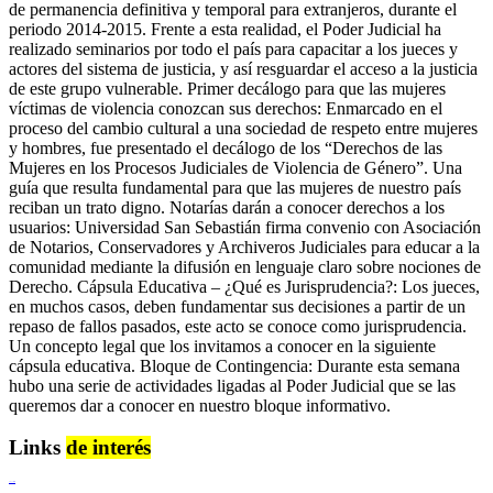
de permanencia definitiva y temporal para extranjeros, durante el
periodo 2014-2015. Frente a esta realidad, el Poder Judicial ha
realizado seminarios por todo el país para capacitar a los jueces y
actores del sistema de justicia, y así resguardar el acceso a la justicia
de este grupo vulnerable. Primer decálogo para que las mujeres
víctimas de violencia conozcan sus derechos: Enmarcado en el
proceso del cambio cultural a una sociedad de respeto entre mujeres
y hombres, fue presentado el decálogo de los “Derechos de las
Mujeres en los Procesos Judiciales de Violencia de Género”. Una
guía que resulta fundamental para que las mujeres de nuestro país
reciban un trato digno. Notarías darán a conocer derechos a los
usuarios: Universidad San Sebastián firma convenio con Asociación
de Notarios, Conservadores y Archiveros Judiciales para educar a la
comunidad mediante la difusión en lenguaje claro sobre nociones de
Derecho. Cápsula Educativa – ¿Qué es Jurisprudencia?: Los jueces,
en muchos casos, deben fundamentar sus decisiones a partir de un
repaso de fallos pasados, este acto se conoce como jurisprudencia.
Un concepto legal que los invitamos a conocer en la siguiente
cápsula educativa. Bloque de Contingencia: Durante esta semana
hubo una serie de actividades ligadas al Poder Judicial que se las
queremos dar a conocer en nuestro bloque informativo.
Links
de interés
Lenguaje Claro