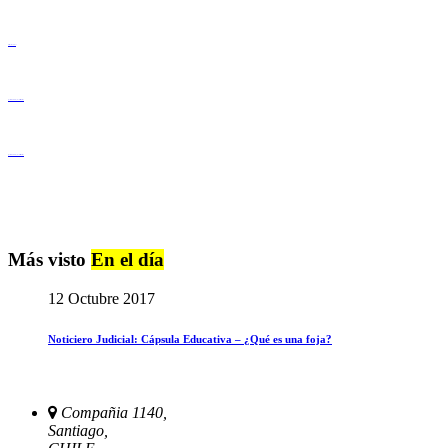
Derechos Humanos
Igualdad de Género y No Discriminación
Igualdad de Género y No Discriminación
Más visto
En el día
12 Octubre 2017
Noticiero Judicial: Cápsula Educativa – ¿Qué es una foja?
Compañia 1140,
Santiago,