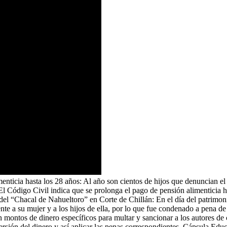
menticia hasta los 28 años: Al año son cientos de hijos que denuncian el
 El Código Civil indica que se prolonga el pago de pensión alimenticia 
el “Chacal de Nahueltoro” en Corte de Chillán: En el día del patrimoni
te a su mujer y a los hijos de ella, por lo que fue condenado a pena 
 montos de dinero específicos para multar y sancionar a los autores de 
rsión del dinero y así aplicar las penas correspondientes. Cápsula Educ