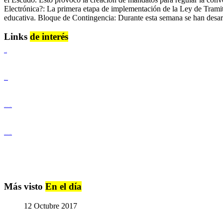
Electrónica?: La primera etapa de implementación de la Ley de Tramita
educativa. Bloque de Contingencia: Durante esta semana se han desarro
Links
de interés
Lenguaje Claro
Derechos Humanos
Igualdad de Género y No Discriminación
Igualdad de Género y No Discriminación
Más visto
En el día
12 Octubre 2017