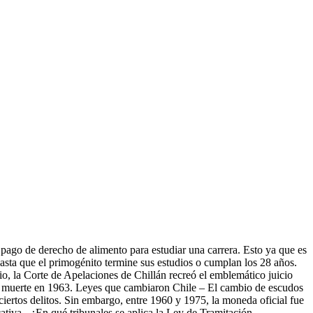
 pago de derecho de alimento para estudiar una carrera. Esto ya que es
hasta que el primogénito termine sus estudios o cumplan los 28 años.
o, la Corte de Apelaciones de Chillán recreó el emblemático juicio
de muerte en 1963. Leyes que cambiaron Chile – El cambio de escudos
ciertos delitos. Sin embargo, entre 1960 y 1975, la moneda oficial fue
ativa - ¿En qué tribunales se aplica la Ley de Tramitación