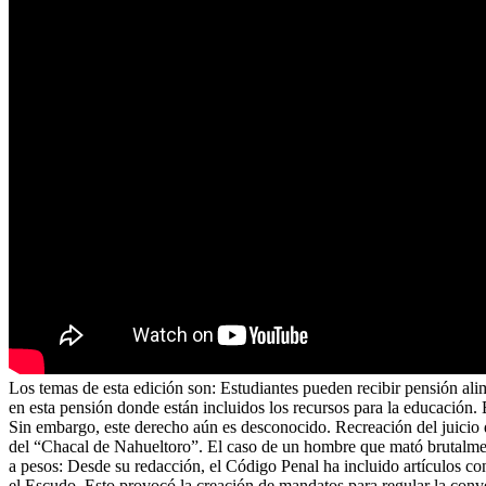
Los temas de esta edición son: Estudiantes pueden recibir pensión ali
en esta pensión donde están incluidos los recursos para la educación.
Sin embargo, este derecho aún es desconocido. Recreación del juicio d
del “Chacal de Nahueltoro”. El caso de un hombre que mató brutalmen
a pesos: Desde su redacción, el Código Penal ha incluido artículos con
el Escudo. Esto provocó la creación de mandatos para regular la conve