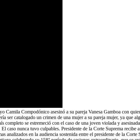
ayo Camila Compodónico asesinó a su pareja Vanesa Gamboa con quien c
ría ser catalogado un crimen de una mujer a su pareja mujer, ya que al
ís completo se estremeció con el caso de una joven violada y asesinad
. El caso nunca tuvo culpables. Presidente de la Corte Suprema recibe
mas analizados en la audiencia sostenida entre el presidente de la Cort
ago celebrando su 158° período de sesiones extraordinario, que se exte