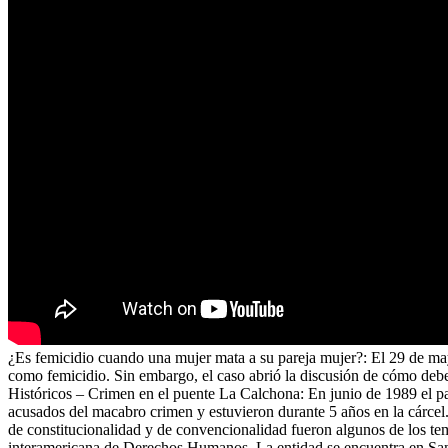
¿Es femicidio cuando una mujer mata a su pareja mujer?: El 29 de m
como femicidio. Sin embargo, el caso abrió la discusión de cómo debe
Históricos – Crimen en el puente La Calchona: En junio de 1989 el pa
acusados del macabro crimen y estuvieron durante 5 años en la cárcel
de constitucionalidad y de convencionalidad fueron algunos de los te
interamericana de Derechos Humanos. La entidad se encuentra en Santi