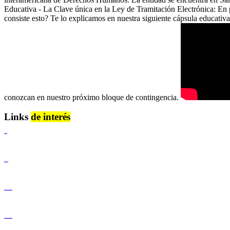
Educativa - La Clave única en la Ley de Tramitación Electrónica: En 
consiste esto? Te lo explicamos en nuestra siguiente cápsula educativa
conozcan en nuestro próximo bloque de contingencia.
Links
de interés
Lenguaje Claro
Derechos Humanos
Igualdad de Género y No Discriminación
Igualdad de Género y No Discriminación