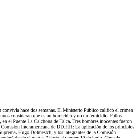
onvivía hace dos semanas. El Ministerio Público calificó el crimen
gunos consideran que es un homicidio y no un femicidio. Fallos
a, en el Puente La Calchona de Talca. Tres hombres inocentes fueron
 a Comisión Interamericana de DD.HH: La aplicación de los principios
e Suprema, Hugo Dolmestch, y los integrantes de la Comisión
nderá desde el martes 7 hasta el viernes 10 de junio. Cápsula