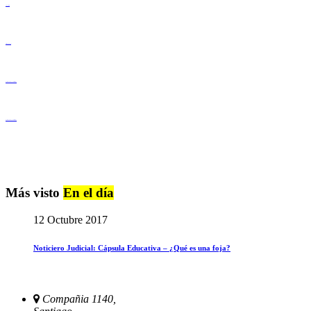
Lenguaje Claro
Derechos Humanos
Igualdad de Género y No Discriminación
Igualdad de Género y No Discriminación
Más visto
En el día
12 Octubre 2017
Noticiero Judicial: Cápsula Educativa – ¿Qué es una foja?
Compañia 1140,