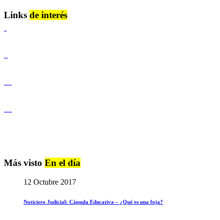
Links
de interés
Lenguaje Claro
Derechos Humanos
Igualdad de Género y No Discriminación
Igualdad de Género y No Discriminación
Más visto
En el día
12 Octubre 2017
Noticiero Judicial: Cápsula Educativa – ¿Qué es una foja?