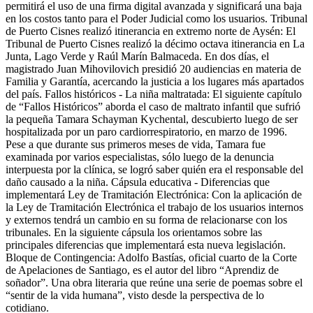
permitirá el uso de una firma digital avanzada y significará una baja
en los costos tanto para el Poder Judicial como los usuarios. Tribunal
de Puerto Cisnes realizó itinerancia en extremo norte de Aysén: El
Tribunal de Puerto Cisnes realizó la décimo octava itinerancia en La
Junta, Lago Verde y Raúl Marín Balmaceda. En dos días, el
magistrado Juan Mihovilovich presidió 20 audiencias en materia de
Familia y Garantía, acercando la justicia a los lugares más apartados
del país. Fallos históricos - La niña maltratada: El siguiente capítulo
de “Fallos Históricos” aborda el caso de maltrato infantil que sufrió
la pequeña Tamara Schayman Kychental, descubierto luego de ser
hospitalizada por un paro cardiorrespiratorio, en marzo de 1996.
Pese a que durante sus primeros meses de vida, Tamara fue
examinada por varios especialistas, sólo luego de la denuncia
interpuesta por la clínica, se logró saber quién era el responsable del
daño causado a la niña. Cápsula educativa - Diferencias que
implementará Ley de Tramitación Electrónica: Con la aplicación de
la Ley de Tramitación Electrónica el trabajo de los usuarios internos
y externos tendrá un cambio en su forma de relacionarse con los
tribunales. En la siguiente cápsula los orientamos sobre las
principales diferencias que implementará esta nueva legislación.
Bloque de Contingencia: Adolfo Bastías, oficial cuarto de la Corte
de Apelaciones de Santiago, es el autor del libro “Aprendiz de
soñador”. Una obra literaria que reúne una serie de poemas sobre el
“sentir de la vida humana”, visto desde la perspectiva de lo
cotidiano.