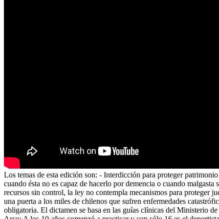
Los temas de esta edición son: - Interdicción para proteger patrimonio
cuando ésta no es capaz de hacerlo por demencia o cuando malgasta su
recursos sin control, la ley no contempla mecanismos para proteger jud
una puerta a los miles de chilenos que sufren enfermedades catastrófic
obligatoria. El dictamen se basa en las guías clínicas del Ministerio
Arco: A los 10 años comenzó a practicar y con sólo 16 es el deportist