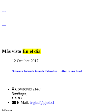
Igualdad de Género y No Discriminación
Igualdad de Género y No Discriminación
Más visto
En el día
12 Octubre 2017
Noticiero Judicial: Cápsula Educativa – ¿Qué es una foja?
Compañia 1140,
Santiago,
CHILE
E-Mail:
tvpjud@pjud.cl
Menú