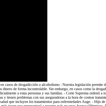
 en casos de drogadicción o alcoholismo : Nuestra legislación permite d
 dinero de forma incontrolable. Sin embargo, en casos como la drogadi
icialmente a estas personas y sus familias. - Corte Suprema ordenó a isa
as y tienen problemas con sus aseguradoras a la hora de costear tratami
 de salud que incluyen los tratamientos para enfermedades Auge. - Hijo d
a más joven que representará a nuestro país en unos Juegos Olímpicos. 