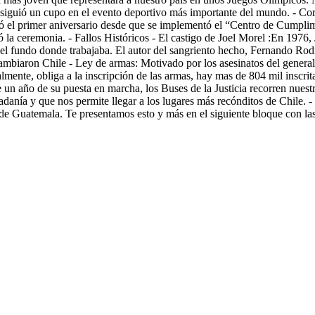
consiguió un cupo en el evento deportivo más importante del mundo. - Co
ó el primer aniversario desde que se implementó el “Centro de Cumplim
la ceremonia. - Fallos Históricos - El castigo de Joel Morel :En 1976, 
 el fundo donde trabajaba. El autor del sangriento hecho, Fernando Rodrí
e cambiaron Chile - Ley de armas: Motivado por los asesinatos del gene
lmente, obliga a la inscripción de las armas, hay mas de 804 mil inscri
n año de su puesta en marcha, los Buses de la Justicia recorren nuestro 
udadanía y que nos permite llegar a los lugares más recónditos de Chile
 de Guatemala. Te presentamos esto y más en el siguiente bloque con las 