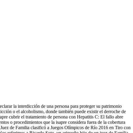
eclarar la interdicción de una persona para proteger su patrimonio
cción o el alcoholismo, donde también puede existir el derroche de
pre cubrir el tratamiento de persona con Hepatitis C: El fallo abre
entos o procedimientos que la isapre considera fuera de la cobertura
e Juez de Familia clasificó a Juegos Olímpicos de Río 2016 en Tiro con
Nos referimos a Ricardo Soto, un ariqueño hijo de un juez de Familia,