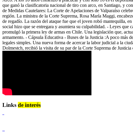
que ganó la clasificatoria nacional de tiro con arco, en Santiago, y 
de Medidas Cautelares: La Corte de Apelaciones de Valparaíso celebr
región. La ministra de la Corte Suprema, Rosa María Maggi, encabezó 
de regadío. La razón del ataque fue que el joven robó mantequilla, en
social hizo que se entregara y asumiera su culpabilidad. - Leyes qu
promulgó la primera ley de armas en Chile. Una legislación que, actua
armamento. - Cápsula Educativa - Buses de la Justicia :A poco más de u
legales simples. Una nueva forma de acercar la labor judicial a la ci
Dolmestch, recibió la visita de su par de la Corte Suprema de Justicia
Links
de interés
Lenguaje Claro
Derechos Humanos