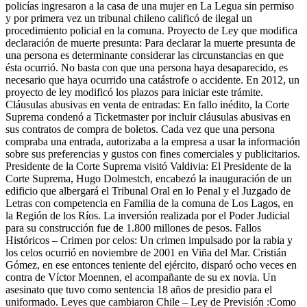
policías ingresaron a la casa de una mujer en La Legua sin permiso
y por primera vez un tribunal chileno calificó de ilegal un
procedimiento policial en la comuna. Proyecto de Ley que modifica
declaración de muerte presunta: Para declarar la muerte presunta de
una persona es determinante considerar las circunstancias en que
ésta ocurrió. No basta con que una persona haya desaparecido, es
necesario que haya ocurrido una catástrofe o accidente. En 2012, un
proyecto de ley modificó los plazos para iniciar este trámite.
Cláusulas abusivas en venta de entradas: En fallo inédito, la Corte
Suprema condenó a Ticketmaster por incluir cláusulas abusivas en
sus contratos de compra de boletos. Cada vez que una persona
compraba una entrada, autorizaba a la empresa a usar la información
sobre sus preferencias y gustos con fines comerciales y publicitarios.
Presidente de la Corte Suprema visitó Valdivia: El Presidente de la
Corte Suprema, Hugo Dolmestch, encabezó la inauguración de un
edificio que albergará el Tribunal Oral en lo Penal y el Juzgado de
Letras con competencia en Familia de la comuna de Los Lagos, en
la Región de los Ríos. La inversión realizada por el Poder Judicial
para su construcción fue de 1.800 millones de pesos. Fallos
Históricos – Crimen por celos: Un crimen impulsado por la rabia y
los celos ocurrió en noviembre de 2001 en Viña del Mar. Cristián
Gómez, en ese entonces teniente del ejército, disparó ocho veces en
contra de Víctor Moennen, el acompañante de su ex novia. Un
asesinato que tuvo como sentencia 18 años de presidio para el
uniformado. Leyes que cambiaron Chile – Ley de Previsión :Como