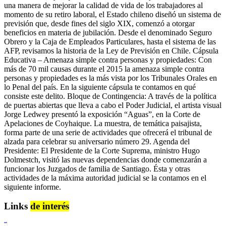
una manera de mejorar la calidad de vida de los trabajadores al
momento de su retiro laboral, el Estado chileno diseñó un sistema de
previsión que, desde fines del siglo XIX, comenzó a otorgar
beneficios en materia de jubilación. Desde el denominado Seguro
Obrero y la Caja de Empleados Particulares, hasta el sistema de las
AFP, revisamos la historia de la Ley de Previsión en Chile. Cápsula
Educativa – Amenaza simple contra personas y propiedades: Con
más de 70 mil causas durante el 2015 la amenaza simple contra
personas y propiedades es la más vista por los Tribunales Orales en
lo Penal del país. En la siguiente cápsula te contamos en qué
consiste este delito. Bloque de Contingencia: A través de la política
de puertas abiertas que lleva a cabo el Poder Judicial, el artista visual
Jorge Ledwey presentó la exposición “Aguas”, en la Corte de
Apelaciones de Coyhaique. La muestra, de temática paisajista,
forma parte de una serie de actividades que ofrecerá el tribunal de
alzada para celebrar su aniversario número 29. Agenda del
Presidente: El Presidente de la Corte Suprema, ministro Hugo
Dolmestch, visitó las nuevas dependencias donde comenzarán a
funcionar los Juzgados de familia de Santiago. Ésta y otras
actividades de la máxima autoridad judicial se la contamos en el
siguiente informe.
Links
de interés
Lenguaje Claro