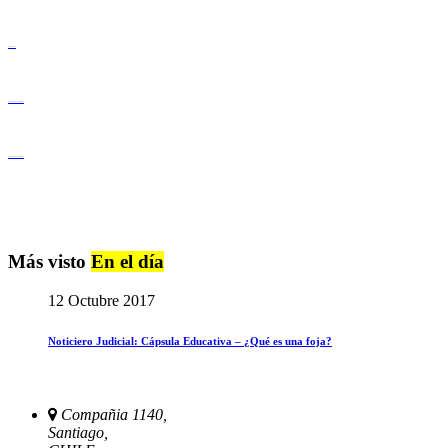
Derechos Humanos
Igualdad de Género y No Discriminación
Igualdad de Género y No Discriminación
Más visto
En el día
12 Octubre 2017
Noticiero Judicial: Cápsula Educativa – ¿Qué es una foja?
Compañia 1140,
Santiago,