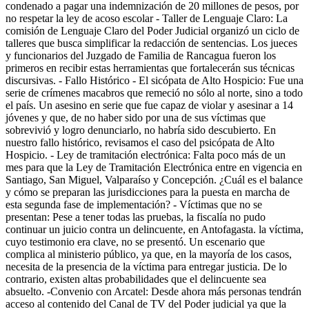
condenado a pagar una indemnización de 20 millones de pesos, por
no respetar la ley de acoso escolar - Taller de Lenguaje Claro: La
comisión de Lenguaje Claro del Poder Judicial organizó un ciclo de
talleres que busca simplificar la redacción de sentencias. Los jueces
y funcionarios del Juzgado de Familia de Rancagua fueron los
primeros en recibir estas herramientas que fortalecerán sus técnicas
discursivas. - Fallo Histórico - El sicópata de Alto Hospicio: Fue una
serie de crímenes macabros que remeció no sólo al norte, sino a todo
el país. Un asesino en serie que fue capaz de violar y asesinar a 14
jóvenes y que, de no haber sido por una de sus víctimas que
sobrevivió y logro denunciarlo, no habría sido descubierto. En
nuestro fallo histórico, revisamos el caso del psicópata de Alto
Hospicio. - Ley de tramitación electrónica: Falta poco más de un
mes para que la Ley de Tramitación Electrónica entre en vigencia en
Santiago, San Miguel, Valparaíso y Concepción. ¿Cuál es el balance
y cómo se preparan las jurisdicciones para la puesta en marcha de
esta segunda fase de implementación? - Víctimas que no se
presentan: Pese a tener todas las pruebas, la fiscalía no pudo
continuar un juicio contra un delincuente, en Antofagasta. la víctima,
cuyo testimonio era clave, no se presentó. Un escenario que
complica al ministerio público, ya que, en la mayoría de los casos,
necesita de la presencia de la víctima para entregar justicia. De lo
contrario, existen altas probabilidades que el delincuente sea
absuelto. -Convenio con Arcatel: Desde ahora más personas tendrán
acceso al contenido del Canal de TV del Poder judicial ya que la