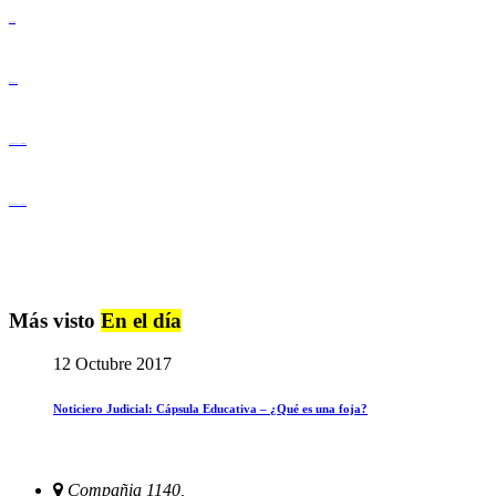
Lenguaje Claro
Derechos Humanos
Igualdad de Género y No Discriminación
Igualdad de Género y No Discriminación
Más visto
En el día
12 Octubre 2017
Noticiero Judicial: Cápsula Educativa – ¿Qué es una foja?
Compañia 1140,