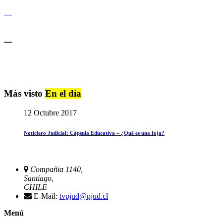
Igualdad de Género y No Discriminación
Igualdad de Género y No Discriminación
Más visto
En el día
12 Octubre 2017
Noticiero Judicial: Cápsula Educativa – ¿Qué es una foja?
Compañia 1140,
Santiago,
CHILE
E-Mail:
tvpjud@pjud.cl
Menú