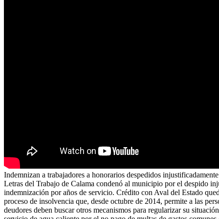
Indemnizan a trabajadores a honorarios despedidos injustificadamente:
Letras del Trabajo de Calama condenó al municipio por el despido injus
indemnización por años de servicio. Crédito con Aval del Estado qued
proceso de insolvencia que, desde octubre de 2014, permite a las pers
deudores deben buscar otros mecanismos para regularizar su situación
servicio de agua caliente por el no pago de multas de gastos comunes 