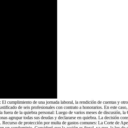
 El cumplimiento de una jornada laboral, la rendición de cuentas y otro
tificado de seis profesionales con contrato a honorarios. En este caso,
a fuera de la quiebra personal: Luego de varios meses de discusión, la
onas agrupar todas sus deudas y declararse en quiebra. La decisión con
. Recurso de protección por multa de gastos comunes: La Corte de Apel
en un condominio. Consideró que la acción es ilegal, ya que, la ley de c