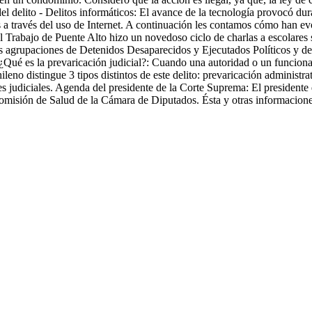
l delito - Delitos informáticos: El avance de la tecnología provocó du
 a través del uso de Internet. A continuación les contamos cómo han evo
 Trabajo de Puente Alto hizo un novedoso ciclo de charlas a escolares s
s agrupaciones de Detenidos Desaparecidos y Ejecutados Políticos y de
¿Qué es la prevaricación judicial?: Cuando una autoridad o un funcionar
no distingue 3 tipos distintos de este delito: prevaricación administrat
ales judiciales. Agenda del presidente de la Corte Suprema: El presiden
omisión de Salud de la Cámara de Diputados. Ésta y otras informacione