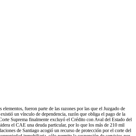
s elementos, fueron parte de las razones por las que el Juzgado de
 existió un vínculo de dependencia, razón que obliga el pago de la
 Corte Suprema finalmente excluyó el Crédito con Aval del Estado del
sidera el CAE una deuda particular, por lo que los más de 210 mil
aciones de Santiago acogió un recurso de protección por el corte del
opropiedad inmobiliaria, sólo permite la suspensión de servicios por